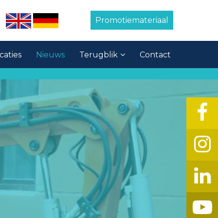
Promotiemateriaal
caties
Nieuws
Terugblik
Contact