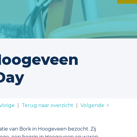
 Hoogeveen
Day
Vorige
|
Terug naar overzicht
|
Volgende
tie van Bork in Hoogeveen bezocht. Zij
lege, een begrip in Hoogeveen en waren