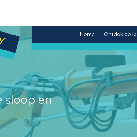
Home
Ontdek de lo
 sloop en
!