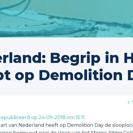
rland: Begrip in
pt op Demolition 
epubliceerd op 24-09-2018 om 15:11
art van Nederland heeft op Demolition Day de slooploca
aren benieuwd naar de sloop van het Menso Alting Col