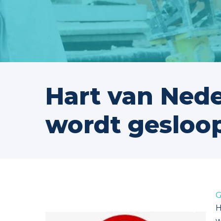
Hart van Nede
wordt gesloo
G
H
w